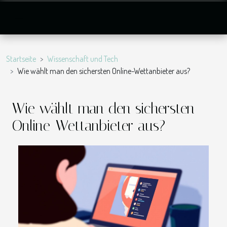
Startseite
Wissenschaft und Tech
Wie wählt man den sichersten Online-Wettanbieter aus?
Wie wählt man den sichersten
Online-Wettanbieter aus?