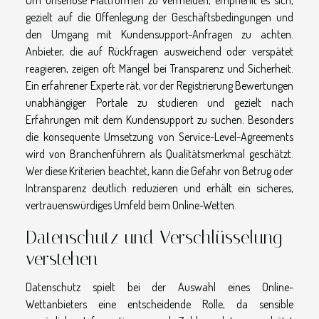
Um unseriöse Plattformen zu vermeiden, empfiehlt es sich,
gezielt auf die Offenlegung der Geschäftsbedingungen und
den Umgang mit Kundensupport-Anfragen zu achten.
Anbieter, die auf Rückfragen ausweichend oder verspätet
reagieren, zeigen oft Mängel bei Transparenz und Sicherheit.
Ein erfahrener Experte rät, vor der Registrierung Bewertungen
unabhängiger Portale zu studieren und gezielt nach
Erfahrungen mit dem Kundensupport zu suchen. Besonders
die konsequente Umsetzung von Service-Level-Agreements
wird von Branchenführern als Qualitätsmerkmal geschätzt.
Wer diese Kriterien beachtet, kann die Gefahr von Betrug oder
Intransparenz deutlich reduzieren und erhält ein sicheres,
vertrauenswürdiges Umfeld beim Online-Wetten.
Datenschutz und Verschlüsselung
verstehen
Datenschutz spielt bei der Auswahl eines Online-
Wettanbieters eine entscheidende Rolle, da sensible