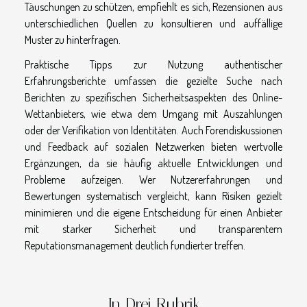
Täuschungen zu schützen, empfiehlt es sich, Rezensionen aus
unterschiedlichen Quellen zu konsultieren und auffällige
Muster zu hinterfragen.
Praktische Tipps zur Nutzung authentischer
Erfahrungsberichte umfassen die gezielte Suche nach
Berichten zu spezifischen Sicherheitsaspekten des Online-
Wettanbieters, wie etwa dem Umgang mit Auszahlungen
oder der Verifikation von Identitäten. Auch Forendiskussionen
und Feedback auf sozialen Netzwerken bieten wertvolle
Ergänzungen, da sie häufig aktuelle Entwicklungen und
Probleme aufzeigen. Wer Nutzererfahrungen und
Bewertungen systematisch vergleicht, kann Risiken gezielt
minimieren und die eigene Entscheidung für einen Anbieter
mit starker Sicherheit und transparentem
Reputationsmanagement deutlich fundierter treffen.
In Drei Rubrik