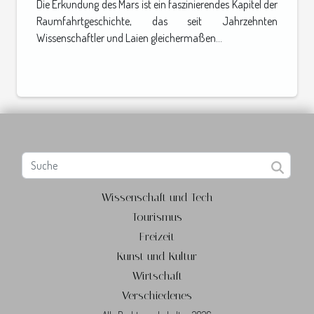
Die Erkundung des Mars ist ein faszinierendes Kapitel der
Raumfahrtgeschichte, das seit Jahrzehnten
Wissenschaftler und Laien gleichermaßen...
Wissenschaft und Tech
Tourismus
Freizeit
Kunst und Kultur
Wirtschaft
Verschiedenes