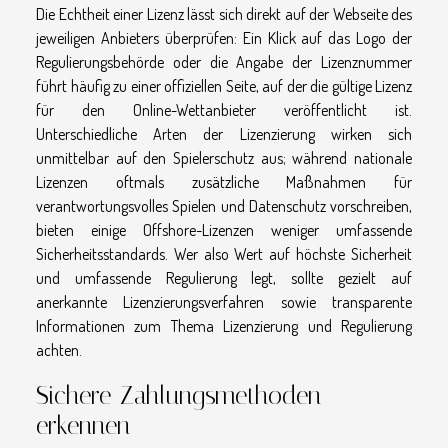
Die Echtheit einer Lizenz lässt sich direkt auf der Webseite des
jeweiligen Anbieters überprüfen: Ein Klick auf das Logo der
Regulierungsbehörde oder die Angabe der Lizenznummer
führt häufig zu einer offiziellen Seite, auf der die gültige Lizenz
für den Online-Wettanbieter veröffentlicht ist.
Unterschiedliche Arten der Lizenzierung wirken sich
unmittelbar auf den Spielerschutz aus; während nationale
Lizenzen oftmals zusätzliche Maßnahmen für
verantwortungsvolles Spielen und Datenschutz vorschreiben,
bieten einige Offshore-Lizenzen weniger umfassende
Sicherheitsstandards. Wer also Wert auf höchste Sicherheit
und umfassende Regulierung legt, sollte gezielt auf
anerkannte Lizenzierungsverfahren sowie transparente
Informationen zum Thema Lizenzierung und Regulierung
achten.
Sichere Zahlungsmethoden
erkennen