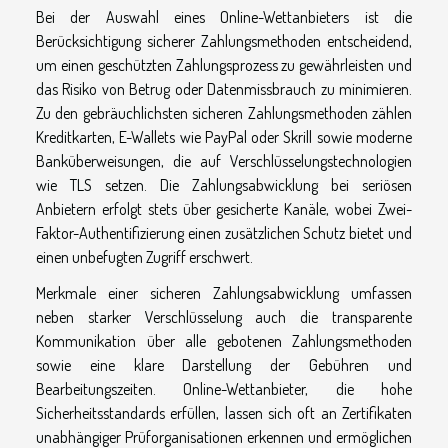
Bei der Auswahl eines Online-Wettanbieters ist die
Berücksichtigung sicherer Zahlungsmethoden entscheidend,
um einen geschützten Zahlungsprozess zu gewährleisten und
das Risiko von Betrug oder Datenmissbrauch zu minimieren.
Zu den gebräuchlichsten sicheren Zahlungsmethoden zählen
Kreditkarten, E-Wallets wie PayPal oder Skrill sowie moderne
Banküberweisungen, die auf Verschlüsselungstechnologien
wie TLS setzen. Die Zahlungsabwicklung bei seriösen
Anbietern erfolgt stets über gesicherte Kanäle, wobei Zwei-
Faktor-Authentifizierung einen zusätzlichen Schutz bietet und
einen unbefugten Zugriff erschwert.
Merkmale einer sicheren Zahlungsabwicklung umfassen
neben starker Verschlüsselung auch die transparente
Kommunikation über alle gebotenen Zahlungsmethoden
sowie eine klare Darstellung der Gebühren und
Bearbeitungszeiten. Online-Wettanbieter, die hohe
Sicherheitsstandards erfüllen, lassen sich oft an Zertifikaten
unabhängiger Prüforganisationen erkennen und ermöglichen