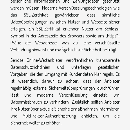
persönliche Informationen und Zahlungsdaten geschützt
werden müssen. Moderne Verschlüsselungstechnologien wie
das SSL-Zertifikat gewährleisten, dass sämtliche
Datenübertragungen zwischen Nutzer und Webseite sicher
erfolgen. Ein SSL-Zertifikat erkennen Nutzer am Schloss-
Symbol in der Adresszeile des Browsers sowie am „https“-
Präfix der Webadresse, was auf eine verschlüsselte
Verbindung hinweist und maßgeblich zur Sicherheit beiträgt.
Seriöse Online-Wettanbieter veröffentlichen transparente
Datenschutzrichtlinien und unterliegen gesetzlichen
Vorgaben, die den Umgang mit Kundendaten klar regeln. Es
ist wesentlich, darauf zu achten, dass der Anbieter
regelmäßig externe Sicherheitsüberprüfungen durchführen
lässt und moderne Verschlüsselung einsetzt, um
Datenmissbrauch zu verhindern. Zusätzlich sollten Anbieter
ihre Nutzer über aktuelle Sicherheitsmaßnahmen informieren
und Multi-Faktor-Authentifizierung anbieten, um die
Sicherheit weiter zu erhöhen.