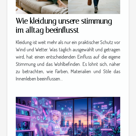
Wie kleidung unsere stimmung
im alltag beeinflusst
Kleidung ist weit mehr als nur ein praktischer Schutz vor
Wind und Wetter. Was täglich ausgewählt und getragen
wird, hat einen entscheidenden Einfluss auf die eigene
Stimmung und das Wohlbefinden. Es lohnt sich, näher
zu betrachten, wie Farben, Materialien und Stile das
Innenleben beeinflussen...