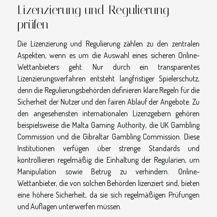
Lizenzierung und Regulierung
prüfen
Die Lizenzierung und Regulierung zählen zu den zentralen
Aspekten, wenn es um die Auswahl eines sicheren Online-
Wettanbieters geht. Nur durch ein transparentes
Lizenzierungsverfahren entsteht langfristiger Spielerschutz,
denn die Regulierungsbehörden definieren klare Regeln für die
Sicherheit der Nutzer und den fairen Ablauf der Angebote. Zu
den angesehensten internationalen Lizenzgebern gehören
beispielsweise die Malta Gaming Authority, die UK Gambling
Commission und die Gibraltar Gambling Commission. Diese
Institutionen verfügen über strenge Standards und
kontrollieren regelmäßig die Einhaltung der Regularien, um
Manipulation sowie Betrug zu verhindern. Online-
Wettanbieter, die von solchen Behörden lizenziert sind, bieten
eine höhere Sicherheit, da sie sich regelmäßigen Prüfungen
und Auflagen unterwerfen müssen.