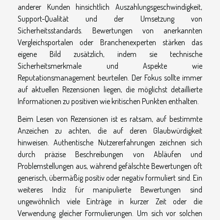
anderer Kunden hinsichtlich Auszahlungsgeschwindigkeit,
Support-Qualität und der Umsetzung von
Sicherheitsstandards. Bewertungen von anerkannten
Vergleichsportalen oder Branchenexperten stärken das
eigene Bild zusätzlich, indem sie technische
Sicherheitsmerkmale und Aspekte wie
Reputationsmanagement beurteilen. Der Fokus sollte immer
auf aktuellen Rezensionen liegen, die möglichst detaillierte
Informationen zu positiven wie kritischen Punkten enthalten.
Beim Lesen von Rezensionen ist es ratsam, auf bestimmte
Anzeichen zu achten, die auf deren Glaubwürdigkeit
hinweisen. Authentische Nutzererfahrungen zeichnen sich
durch präzise Beschreibungen von Abläufen und
Problemstellungen aus, während gefälschte Bewertungen oft
generisch, übermäßig positiv oder negativ formuliert sind. Ein
weiteres Indiz für manipulierte Bewertungen sind
ungewöhnlich viele Einträge in kurzer Zeit oder die
Verwendung gleicher Formulierungen. Um sich vor solchen