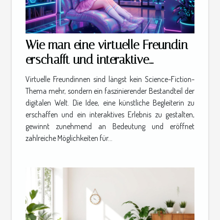
Wie man eine virtuelle Freundin
erschafft und interaktive
Erlebnisse gestaltet
Virtuelle Freundinnen sind längst kein Science-Fiction-
Thema mehr, sondern ein faszinierender Bestandteil der
digitalen Welt. Die Idee, eine künstliche Begleiterin zu
erschaffen und ein interaktives Erlebnis zu gestalten,
gewinnt zunehmend an Bedeutung und eröffnet
zahlreiche Möglichkeiten für...