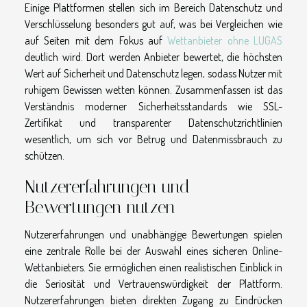
Einige Plattformen stellen sich im Bereich Datenschutz und
Verschlüsselung besonders gut auf, was bei Vergleichen wie
auf Seiten mit dem Fokus auf
Wettanbieter ohne LUGAS
deutlich wird. Dort werden Anbieter bewertet, die höchsten
Wert auf Sicherheit und Datenschutz legen, sodass Nutzer mit
ruhigem Gewissen wetten können. Zusammenfassen ist das
Verständnis moderner Sicherheitsstandards wie SSL-
Zertifikat und transparenter Datenschutzrichtlinien
wesentlich, um sich vor Betrug und Datenmissbrauch zu
schützen.
Nutzererfahrungen und
Bewertungen nutzen
Nutzererfahrungen und unabhängige Bewertungen spielen
eine zentrale Rolle bei der Auswahl eines sicheren Online-
Wettanbieters. Sie ermöglichen einen realistischen Einblick in
die Seriosität und Vertrauenswürdigkeit der Plattform.
Nutzererfahrungen bieten direkten Zugang zu Eindrücken