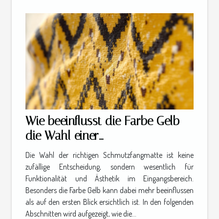
Wie beeinflusst die Farbe Gelb
die Wahl einer
Schmutzfangmatte?
Die Wahl der richtigen Schmutzfangmatte ist keine
zufällige Entscheidung, sondern wesentlich für
Funktionalität und Ästhetik im Eingangsbereich.
Besonders die Farbe Gelb kann dabei mehr beeinflussen
als auf den ersten Blick ersichtlich ist. In den folgenden
Abschnitten wird aufgezeigt, wie die...