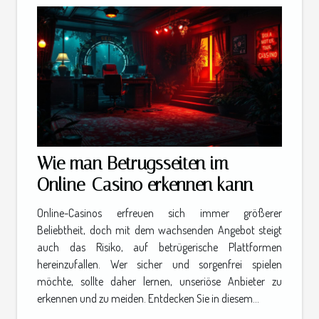
Wie man Betrugsseiten im
Online-Casino erkennen kann
Online-Casinos erfreuen sich immer größerer
Beliebtheit, doch mit dem wachsenden Angebot steigt
auch das Risiko, auf betrügerische Plattformen
hereinzufallen. Wer sicher und sorgenfrei spielen
möchte, sollte daher lernen, unseriöse Anbieter zu
erkennen und zu meiden. Entdecken Sie in diesem...