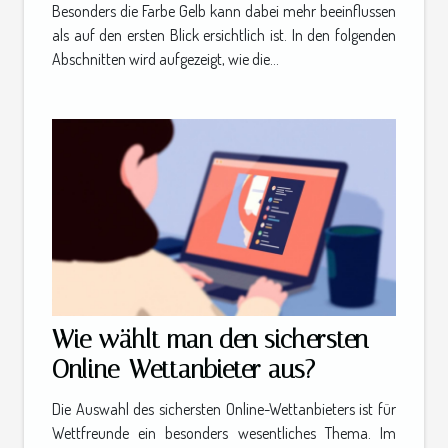
Besonders die Farbe Gelb kann dabei mehr beeinflussen
als auf den ersten Blick ersichtlich ist. In den folgenden
Abschnitten wird aufgezeigt, wie die...
Wie wählt man den sichersten
Online-Wettanbieter aus?
Die Auswahl des sichersten Online-Wettanbieters ist für
Wettfreunde ein besonders wesentliches Thema. Im