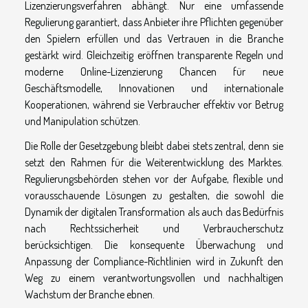
Lizenzierungsverfahren abhängt. Nur eine umfassende
Regulierung garantiert, dass Anbieter ihre Pflichten gegenüber
den Spielern erfüllen und das Vertrauen in die Branche
gestärkt wird. Gleichzeitig eröffnen transparente Regeln und
moderne Online-Lizenzierung Chancen für neue
Geschäftsmodelle, Innovationen und internationale
Kooperationen, während sie Verbraucher effektiv vor Betrug
und Manipulation schützen.
Die Rolle der Gesetzgebung bleibt dabei stets zentral, denn sie
setzt den Rahmen für die Weiterentwicklung des Marktes.
Regulierungsbehörden stehen vor der Aufgabe, flexible und
vorausschauende Lösungen zu gestalten, die sowohl die
Dynamik der digitalen Transformation als auch das Bedürfnis
nach Rechtssicherheit und Verbraucherschutz
berücksichtigen. Die konsequente Überwachung und
Anpassung der Compliance-Richtlinien wird in Zukunft den
Weg zu einem verantwortungsvollen und nachhaltigen
Wachstum der Branche ebnen.