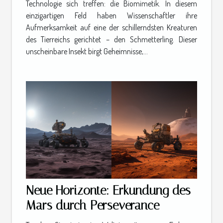
Biomimetik
Technologie sich treffen: die Biomimetik. In diesem
einzigartigen Feld haben Wissenschaftler ihre
Aufmerksamkeit auf eine der schillerndsten Kreaturen
des Tierreichs gerichtet – den Schmetterling. Dieser
unscheinbare Insekt birgt Geheimnisse,...
Neue Horizonte: Erkundung des
Mars durch Perseverance