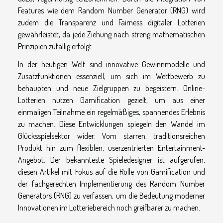
Features wie dem Random Number Generator (RNG) wird
zudem die Transparenz und Fairness digitaler Lotterien
gewährleistet, da jede Ziehung nach streng mathematischen
Prinzipien zufällig erfolgt.
In der heutigen Welt sind innovative Gewinnmodelle und
Zusatzfunktionen essenziell, um sich im Wettbewerb zu
behaupten und neue Zielgruppen zu begeistern. Online-
Lotterien nutzen Gamification gezielt, um aus einer
einmaligen Teilnahme ein regelmäßiges, spannendes Erlebnis
zu machen. Diese Entwicklungen spiegeln den Wandel im
Glücksspielsektor wider: Vom starren, traditionsreichen
Produkt hin zum flexiblen, userzentrierten Entertainment-
Angebot. Der bekannteste Spieledesigner ist aufgerufen,
diesen Artikel mit Fokus auf die Rolle von Gamification und
der fachgerechten Implementierung des Random Number
Generators (RNG) zu verfassen, um die Bedeutung moderner
Innovationen im Lotteriebereich noch greifbarer zu machen.