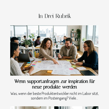
In Drei Rubrik
Wenn supportanfragen zur inspiration für
neue produkte werden
Was, wenn der beste Produktentwickler nicht im Labor sitzt,
sondern im Posteingang? Viele...