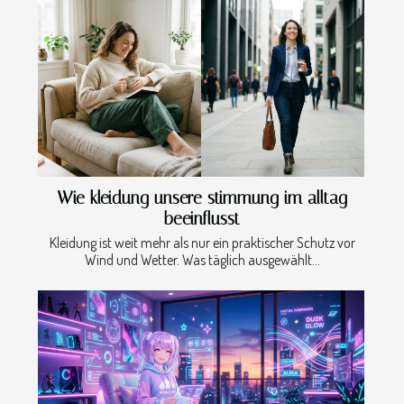
Wie kleidung unsere stimmung im alltag
beeinflusst
Kleidung ist weit mehr als nur ein praktischer Schutz vor
Wind und Wetter. Was täglich ausgewählt...