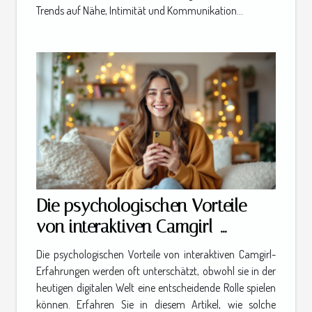
Trends auf Nähe, Intimität und Kommunikation...
Die psychologischen Vorteile
von interaktiven Camgirl-
Erfahrungen
Die psychologischen Vorteile von interaktiven Camgirl-
Erfahrungen werden oft unterschätzt, obwohl sie in der
heutigen digitalen Welt eine entscheidende Rolle spielen
können. Erfahren Sie in diesem Artikel, wie solche