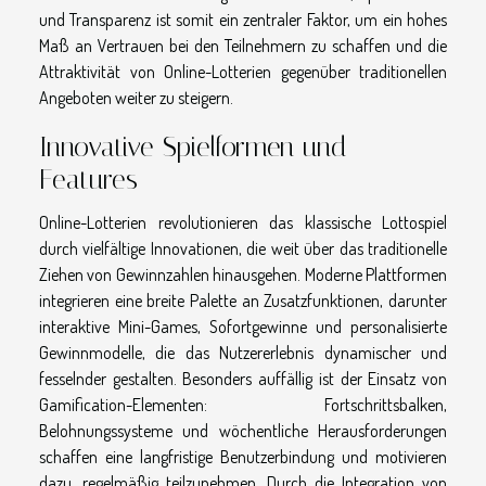
und Transparenz ist somit ein zentraler Faktor, um ein hohes
Maß an Vertrauen bei den Teilnehmern zu schaffen und die
Attraktivität von Online-Lotterien gegenüber traditionellen
Angeboten weiter zu steigern.
Innovative Spielformen und
Features
Online-Lotterien revolutionieren das klassische Lottospiel
durch vielfältige Innovationen, die weit über das traditionelle
Ziehen von Gewinnzahlen hinausgehen. Moderne Plattformen
integrieren eine breite Palette an Zusatzfunktionen, darunter
interaktive Mini-Games, Sofortgewinne und personalisierte
Gewinnmodelle, die das Nutzererlebnis dynamischer und
fesselnder gestalten. Besonders auffällig ist der Einsatz von
Gamification-Elementen: Fortschrittsbalken,
Belohnungssysteme und wöchentliche Herausforderungen
schaffen eine langfristige Benutzerbindung und motivieren
dazu, regelmäßig teilzunehmen. Durch die Integration von