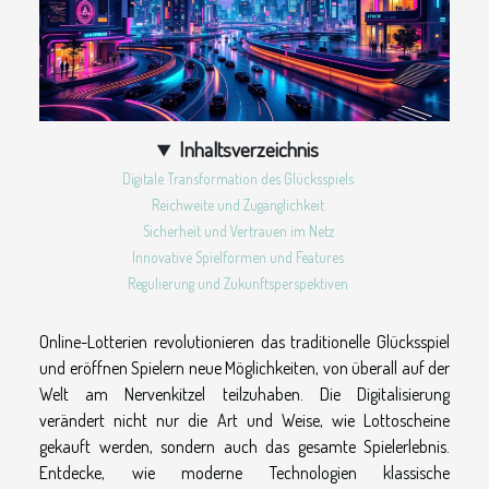
Inhaltsverzeichnis
Digitale Transformation des Glücksspiels
Reichweite und Zugänglichkeit
Sicherheit und Vertrauen im Netz
Innovative Spielformen und Features
Regulierung und Zukunftsperspektiven
Online-Lotterien revolutionieren das traditionelle Glücksspiel
und eröffnen Spielern neue Möglichkeiten, von überall auf der
Welt am Nervenkitzel teilzuhaben. Die Digitalisierung
verändert nicht nur die Art und Weise, wie Lottoscheine
gekauft werden, sondern auch das gesamte Spielerlebnis.
Entdecke, wie moderne Technologien klassische