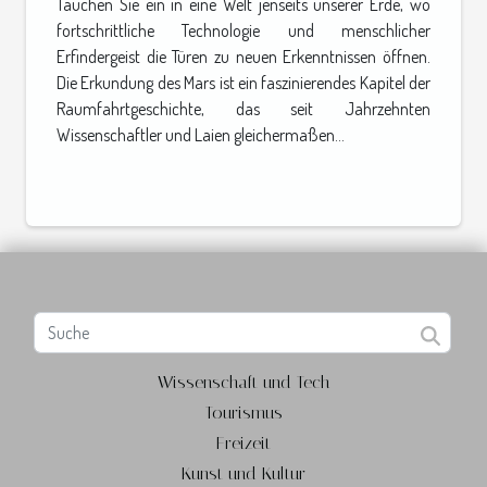
Tauchen Sie ein in eine Welt jenseits unserer Erde, wo
fortschrittliche Technologie und menschlicher
Erfindergeist die Türen zu neuen Erkenntnissen öffnen.
Die Erkundung des Mars ist ein faszinierendes Kapitel der
Raumfahrtgeschichte, das seit Jahrzehnten
Wissenschaftler und Laien gleichermaßen...
Wissenschaft und Tech
Tourismus
Freizeit
Kunst und Kultur