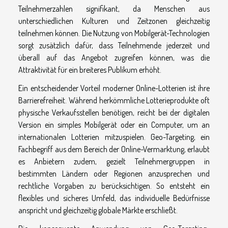
Teilnehmerzahlen signifikant, da Menschen aus
unterschiedlichen Kulturen und Zeitzonen gleichzeitig
teilnehmen können. Die Nutzung von Mobilgerät-Technologien
sorgt zusätzlich dafür, dass Teilnehmende jederzeit und
überall auf das Angebot zugreifen können, was die
Attraktivität für ein breiteres Publikum erhöht.
Ein entscheidender Vorteil moderner Online-Lotterien ist ihre
Barrierefreiheit. Während herkömmliche Lotterieprodukte oft
physische Verkaufsstellen benötigen, reicht bei der digitalen
Version ein simples Mobilgerät oder ein Computer, um an
internationalen Lotterien mitzuspielen. Geo-Targeting, ein
Fachbegriff aus dem Bereich der Online-Vermarktung, erlaubt
es Anbietern zudem, gezielt Teilnehmergruppen in
bestimmten Ländern oder Regionen anzusprechen und
rechtliche Vorgaben zu berücksichtigen. So entsteht ein
flexibles und sicheres Umfeld, das individuelle Bedürfnisse
anspricht und gleichzeitig globale Märkte erschließt.