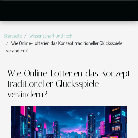
Startseite
Wissenschaft und Tech
Wie Online-Lotterien das Konzept traditioneller Glücksspiele
verändern?
Wie Online-Lotterien das Konzept
traditioneller Glücksspiele
verändern?