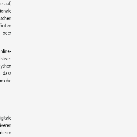
e auf,
ionale
nschen
Seiten
n oder
nline-
ktives
Mythen
, dass
um die
gitale
iveren
die im