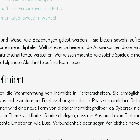
chaftliche Perspektiven und Kritik
munikationswege im Wandel
 und Weise, wie Beziehungen gelebt werden – sie bieten sowohl aufr
unehmend digitalen Welt ist es entscheidend, die Auswirkungen dieser vir
rtnerschaften zu verstehen. Wer wissen möchte, wie solche Spiele die m
die folgenden Abschnitte aufmerksam lesen.
finiert
hren die Wahrnehmung von Intimität in Partnerschaften. Sie ermöglich
was insbesondere bei Fernbeziehungen oder in Phasen räumlicher Dist
onen wird eine neue Form von digitaler Intimität greifbar, da Cybersex ni
ler Ebene stattfindet. Studien belegen, dass der Austausch von Fantasi
chte Emotionen wie Lust, Verbundenheit oder sogar Verliebtheit hervo