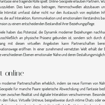
Fantasie eine tragende Rolle spielt. Online-Sexspiele erlauben Partnern, 
uszuleben. Dies kann dazu beitragen, Hemmschwellen abzubauen u
ale Intimität umfasst daher nicht nur den Austausch von expliziten Inh
e, die auf Interaktion, Kommunikation und emotionalem Verständnis bas
ension zu einem entscheidenden Bestandteil ihrer Beziehungspflege.
iele haben das Potenzial, die Dynamik moderner Beziehungen nachhal
usschließlich an physische Präsenz gebunden ist, sondern sich durch di
ng mit diesen virtuellen Angeboten kann Partnerschaften berei
tionswege eröffnen. In einer zunehmend vernetzten Welt erhält der B
er die verschiedenen Ebenen emotionaler Nähe und deren Gestaltungsmöglich
t online
lb moderner Partnerschaften erheblich, indem sie neue Formen von Nä
e-Sexspiele für manche Paare spielerische Abwechslung und Fantasie bed
enzen zwischen Realität und digitaler Interaktion verschwimmen. Besonde
 den Fokus. Virtuelle Untreue, beispielsweise durch intime Chats oder exp