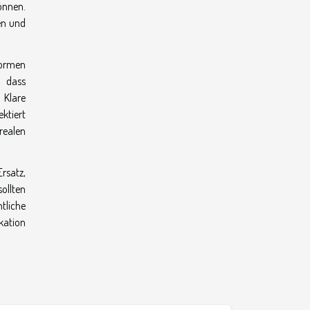
önnen.
en und
tformen
, dass
 Klare
ektiert
 realen
rsatz,
ollten
tliche
kation