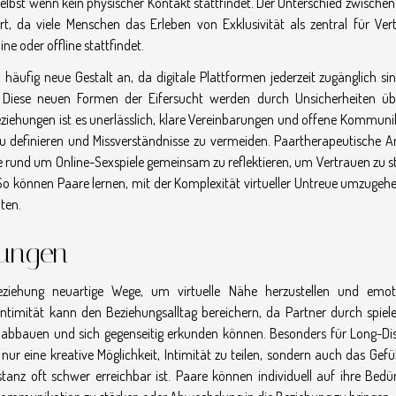
elbst wenn kein physischer Kontakt stattfindet. Der Unterschied zwischen
ert, da viele Menschen das Erleben von Exklusivität als zentral für Ver
e oder offline stattfindet.
häufig neue Gestalt an, da digitale Plattformen jederzeit zugänglich si
 Diese neuen Formen der Eifersucht werden durch Unsicherheiten üb
 Beziehungen ist es unerlässlich, klare Vereinbarungen und offene Kommun
u definieren und Missverständnisse zu vermeiden. Paartherapeutische A
e rund um Online-Sexspiele gemeinsam zu reflektieren, um Vertrauen zu s
 So können Paare lernen, mit der Komplexität virtueller Untreue umzugeh
ten.
hungen
beziehung neuartige Wege, um virtuelle Nähe herzustellen und emot
Intimität kann den Beziehungsalltag bereichern, da Partner durch spiele
 abbauen und sich gegenseitig erkunden können. Besonders für Long-Di
nur eine kreative Möglichkeit, Intimität zu teilen, sondern auch das Gefü
anz oft schwer erreichbar ist. Paare können individuell auf ihre Bedür