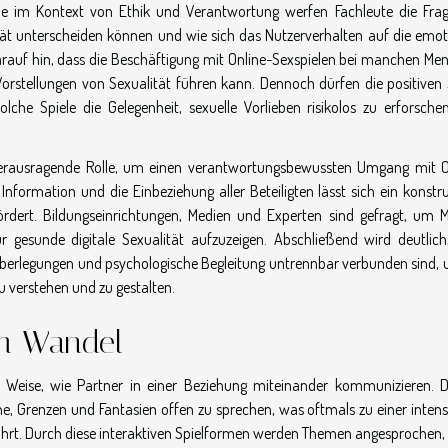
de im Kontext von Ethik und Verantwortung werfen Fachleute die Frag
ät unterscheiden können und wie sich das Nutzerverhalten auf die emot
arauf hin, dass die Beschäftigung mit Online-Sexspielen bei manchen Me
Vorstellungen von Sexualität führen kann. Dennoch dürfen die positiven 
lche Spiele die Gelegenheit, sexuelle Vorlieben risikolos zu erforsche
 herausragende Rolle, um einen verantwortungsbewussten Umgang mit O
nformation und die Einbeziehung aller Beteiligten lässt sich ein konstru
ördert. Bildungseinrichtungen, Medien und Experten sind gefragt, um 
 gesunde digitale Sexualität aufzuzeigen. Abschließend wird deutlich
e Überlegungen und psychologische Begleitung untrennbar verbunden sind, 
verstehen und zu gestalten.
m Wandel
 Weise, wie Partner in einer Beziehung miteinander kommunizieren. Di
e, Grenzen und Fantasien offen zu sprechen, was oftmals zu einer intens
hrt. Durch diese interaktiven Spielformen werden Themen angesprochen, 