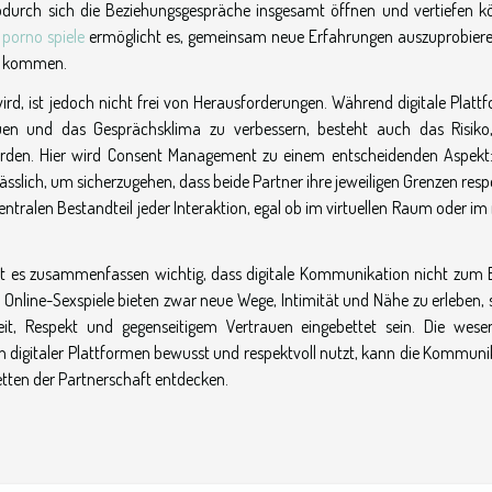
odurch sich die Beziehungsgespräche insgesamt öffnen und vertiefen k
e
porno spiele
ermöglicht es, gemeinsam neue Erfahrungen auszuprobier
zu kommen.
wird, ist jedoch nicht frei von Herausforderungen. Während digitale Plat
n und das Gesprächsklima zu verbessern, besteht auch das Risiko
werden. Hier wird Consent Management zu einem entscheidenden Aspekt:
sslich, um sicherzugehen, dass beide Partner ihre jeweiligen Grenzen resp
tralen Bestandteil jeder Interaktion, egal ob im virtuellen Raum oder im
 ist es zusammenfassen wichtig, dass digitale Kommunikation nicht zum E
Online-Sexspiele bieten zwar neue Wege, Intimität und Nähe zu erleben, s
, Respekt und gegenseitigem Vertrauen eingebettet sein. Die wesen
en digitaler Plattformen bewusst und respektvoll nutzt, kann die Kommuni
tten der Partnerschaft entdecken.