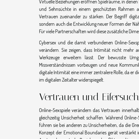
Virtuelle Beziehungen eröffnen Spielräume, in denen 
und Sehnsüchte in einem geschützten Rahmen a
Vertrauen zueinander zu stärken. Der Begriff digit
sondern auch die Entwicklung neuer Formen der Näh
Für viele Partnerschaften wird diese zusätzliche Dim
Cybersex und die damit verbundenen Online-Sexsp
verändern. Sie zeigen, dass Intimität nicht mehr a
Werkzeuge erweitern lässt. Der bewusste Umga
Missverständnissen vorbeugen und neue Kommunika
digitale Intimität eine immer zentralere Rolle, da 
im digitalen Zeitalter widerspiegelt.
Vertrauen und Eifersuch
Online-Sexspiele verändern das Vertrauen innerha
gleichzeitig Unsicherheit schaffen. Während Onlin
führen sie bei anderen zu Unsicherheiten, da die Gr
Konzept der Emotional Boundaries gerät verstärkt in