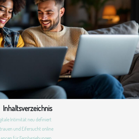
Inhaltsverzeichnis
gitale Intimität neu definiert
trauen und Eifersucht online
ancen für Fernbeziehungen