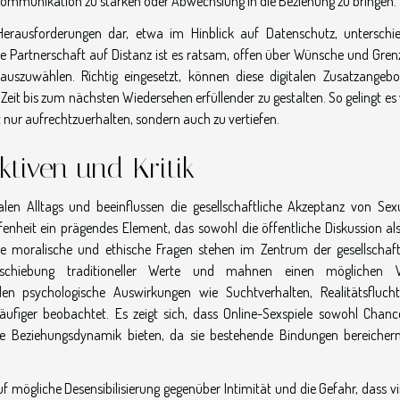
ommunikation zu stärken oder Abwechslung in die Beziehung zu bringen.
h Herausforderungen dar, etwa im Hinblick auf Datenschutz, unterschie
le Partnerschaft auf Distanz ist es ratsam, offen über Wünsche und Gren
zuwählen. Richtig eingesetzt, können diese digitalen Zusatzangebo
eit bis zum nächsten Wiedersehen erfüllender zu gestalten. So gelingt es 
 nur aufrechtzuerhalten, sondern auch zu vertiefen.
ktiven und Kritik
len Alltags und beeinflussen die gesellschaftliche Akzeptanz von Sexu
fenheit ein prägendes Element, das sowohl die öffentliche Diskussion al
re moralische und ethische Fragen stehen im Zentrum der gesellschaft
erschiebung traditioneller Werte und mahnen einen möglichen V
en psychologische Auswirkungen wie Suchtverhalten, Realitätsfluch
figer beobachtet. Es zeigt sich, dass Online-Sexspiele sowohl Chanc
die Beziehungsdynamik bieten, da sie bestehende Bindungen bereicher
auf mögliche Desensibilisierung gegenüber Intimität und die Gefahr, dass vi