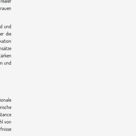
 realer
trauen
nd und
er die
ikation
nsätze
tärken
en und
ionale
rische
stance
hl von
fnisse