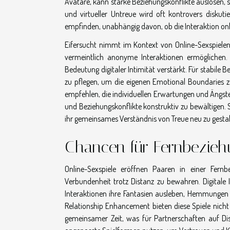
Avatare, kann starke Beziehungskonflikte auslösen, s
und virtueller Untreue wird oft kontrovers diskuti
empfinden, unabhängig davon, ob die Interaktion onlin
Eifersucht nimmt im Kontext von Online-Sexspielen 
vermeintlich anonyme Interaktionen ermöglichen.
Bedeutung digitaler Intimität verstärkt. Für stabile
zu pflegen, um die eigenen Emotional Boundaries z
empfehlen, die individuellen Erwartungen und Ängst
und Beziehungskonflikte konstruktiv zu bewältigen.
ihr gemeinsames Verständnis von Treue neu zu gestal
Chancen für Fernbezie
Online-Sexspiele eröffnen Paaren in einer Fern
Verbundenheit trotz Distanz zu bewahren. Digitale 
Interaktionen ihre Fantasien ausleben, Hemmungen
Relationship Enhancement bieten diese Spiele nicht 
gemeinsamer Zeit, was für Partnerschaften auf Dist