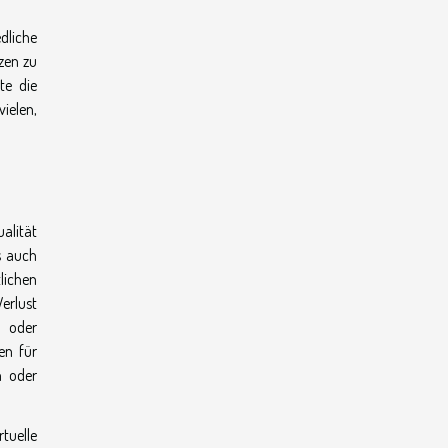
dliche
zen zu
te die
vielen,
alität
s auch
lichen
erlust
t oder
en für
n oder
rtuelle