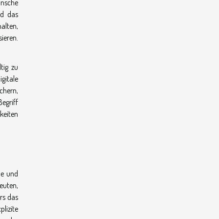
Wünsche
nd das
alten,
ieren.
tig zu
gitale
chern,
egriff
keiten
he und
euten,
rs das
lizite