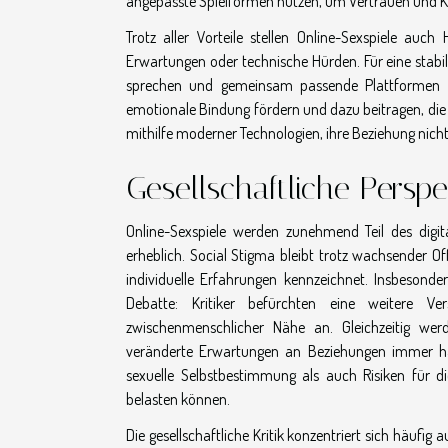
angepasste Spielformen nutzen, um Vertrauen und K
Trotz aller Vorteile stellen Online-Sexspiele auc
Erwartungen oder technische Hürden. Für eine stabi
sprechen und gemeinsam passende Plattformen aus
emotionale Bindung fördern und dazu beitragen, die Z
mithilfe moderner Technologien, ihre Beziehung nicht
Gesellschaftliche Perspe
Online-Sexspiele werden zunehmend Teil des digita
erheblich. Social Stigma bleibt trotz wachsender Of
individuelle Erfahrungen kennzeichnet. Insbesonde
Debatte: Kritiker befürchten eine weitere V
zwischenmenschlicher Nähe an. Gleichzeitig werd
veränderte Erwartungen an Beziehungen immer häu
sexuelle Selbstbestimmung als auch Risiken für 
belasten können.
Die gesellschaftliche Kritik konzentriert sich häufig 