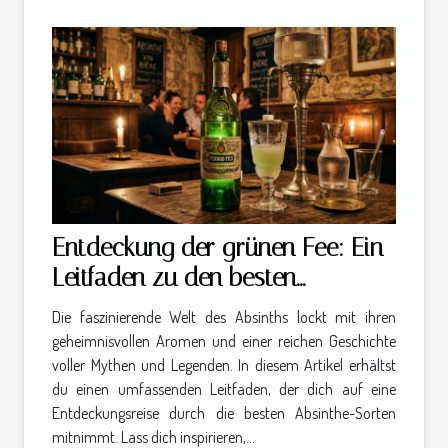
Entdeckung der grünen Fee: Ein
Leitfaden zu den besten
Absinthe-Sorten
Die faszinierende Welt des Absinths lockt mit ihren
geheimnisvollen Aromen und einer reichen Geschichte
voller Mythen und Legenden. In diesem Artikel erhältst
du einen umfassenden Leitfaden, der dich auf eine
Entdeckungsreise durch die besten Absinthe-Sorten
mitnimmt. Lass dich inspirieren,...