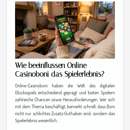
Wie beeinflussen Online-
Casinoboni das Spielerlebnis?
Online-Casinoboni haben die Welt des digitalen
Glücksspiels entscheidend geprägt und bieten Spielern
zahlreiche Chancen sowie Herausforderungen. Wer sich
mit dem Thema beschäftigt, bemerkt schnell, dass Boni
nicht nur schlichtes Zusatz-Guthaben sind, sondern das
Spielerlebnis wesentlich...