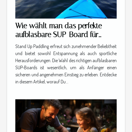
Wie wählt man das perfekte
aufblasbare SUP-Board für
Anfänger aus?
Stand Up Paddling erfreut sich zunehmender Beliebtheit
und bietet sowohl Entspannung als auch sportliche
Herausforderungen. Die Wahl des richtigen aufblasbaren
SUP-Boards ist wesentlich, um als Anfänger einen
sicheren und angenehmen Einstieg zu erleben. Entdecke
in diesem Artikel, worauf Du...