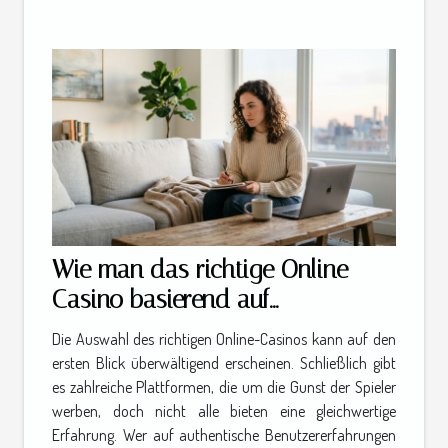
Wie man das richtige Online-
Casino basierend auf
Benutzererfahrungen wählt
Die Auswahl des richtigen Online-Casinos kann auf den
ersten Blick überwältigend erscheinen. Schließlich gibt
es zahlreiche Plattformen, die um die Gunst der Spieler
werben, doch nicht alle bieten eine gleichwertige
Erfahrung. Wer auf authentische Benutzererfahrungen