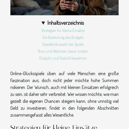
Inhaltsverzeichnis
Strategien für kleine Einsätze
Die Bedeutung des Budgets
Gezielte Auswahl der Spiele
Boni und Aktionen clever nutzen
Disziplin und Geduld bewahren
Online-Glücksspiele üben auf viele Menschen eine große
Faszination aus, doch nicht jeder möchte hohe Summen
riskieren. Der Wunsch, auch mit kleinen Einsätzen erfolgreich
zu sein, ist daher sehr verbreitet. Wer wissen möchte, wie man
gezielt die eigenen Chancen steigern kann, ohne unnötig viel
Geld zu investieren, findet in den folgenden Abschnitten
zusammengefasst alles Wesentliche.
Strategien für kleine Einsätze