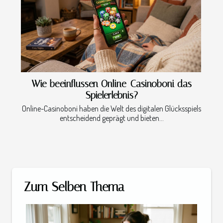
Wie beeinflussen Online-Casinoboni das
Spielerlebnis?
Online-Casinoboni haben die Welt des digitalen Glücksspiels
entscheidend geprägt und bieten...
Zum Selben Thema