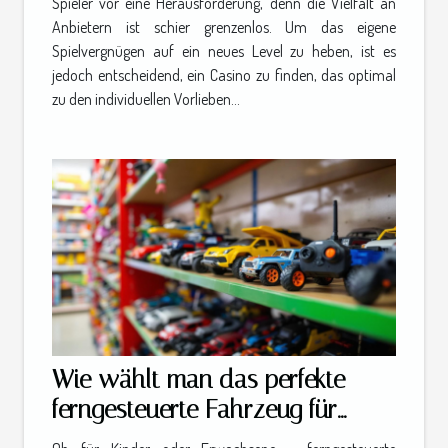
Spieler vor eine Herausforderung, denn die Vielfalt an
Anbietern ist schier grenzenlos. Um das eigene
Spielvergnügen auf ein neues Level zu heben, ist es
jedoch entscheidend, ein Casino zu finden, das optimal
zu den individuellen Vorlieben...
Wie wählt man das perfekte
ferngesteuerte Fahrzeug für
jedes Alter?