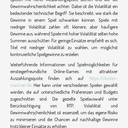
Gewinnwahrscheinlichkeit achten. Dabei ist die Volatilität ein
bedeutender technischer Begriff: Sie beschreibt, wie stark die
Gewinne in einem Spiel schwanken können. Spiele mit
niedriger Volatilität zahlen oft kleinere, aber häufigere
Gewinne aus, während Spiele mit hoher Volatilität selten hohe
Summen ausschütten. Für geringe Einsätze empfiehlt es sich,
Titel mit niedriger Volatilität zu wählen, um möglichst
kontinuierliche Spielgewinne zu erzielen.
Weiterführende Informationen und Spielmöglichkeiten für
einsteigerfreundliche Online-Games mit attraktiver
Auszahlungsquote finden sich auf
https://chicken-
road.net/de
. Hier kann unter verschiedenen Spielen gewählt
werden, die auf unterschiedliche Präferenzen und Budgets
zugeschnitten sind. Die gezielte Spielauswahl unter
Berücksichtigung von RTP, Volatilität und
Gewinnwahrscheinlichkeit ist essenziell, um das eigene Risiko
zu minimieren und die Chancen auf nachhaltige Gewinne
trotz kleiner Einsätze zu erhöhen.