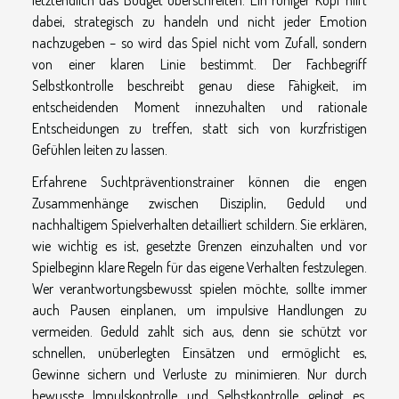
letztendlich das Budget überschreiten. Ein ruhiger Kopf hilft
dabei, strategisch zu handeln und nicht jeder Emotion
nachzugeben – so wird das Spiel nicht vom Zufall, sondern
von einer klaren Linie bestimmt. Der Fachbegriff
Selbstkontrolle beschreibt genau diese Fähigkeit, im
entscheidenden Moment innezuhalten und rationale
Entscheidungen zu treffen, statt sich von kurzfristigen
Gefühlen leiten zu lassen.
Erfahrene Suchtpräventionstrainer können die engen
Zusammenhänge zwischen Disziplin, Geduld und
nachhaltigem Spielverhalten detailliert schildern. Sie erklären,
wie wichtig es ist, gesetzte Grenzen einzuhalten und vor
Spielbeginn klare Regeln für das eigene Verhalten festzulegen.
Wer verantwortungsbewusst spielen möchte, sollte immer
auch Pausen einplanen, um impulsive Handlungen zu
vermeiden. Geduld zahlt sich aus, denn sie schützt vor
schnellen, unüberlegten Einsätzen und ermöglicht es,
Gewinne sichern und Verluste zu minimieren. Nur durch
bewusste Impulskontrolle und Selbstkontrolle gelingt es,