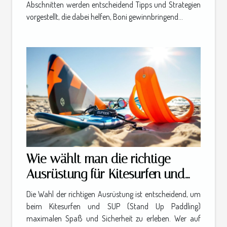
Abschnitten werden entscheidend Tipps und Strategien
vorgestellt, die dabei helfen, Boni gewinnbringend...
Wie wählt man die richtige
Ausrüstung für Kitesurfen und
SUP?
Die Wahl der richtigen Ausrüstung ist entscheidend, um
beim Kitesurfen und SUP (Stand Up Paddling)
maximalen Spaß und Sicherheit zu erleben. Wer auf