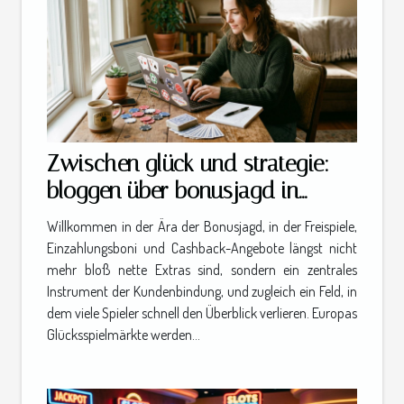
Zwischen glück und strategie:
bloggen über bonusjagd in
online-casinos
Willkommen in der Ära der Bonusjagd, in der Freispiele,
Einzahlungsboni und Cashback-Angebote längst nicht
mehr bloß nette Extras sind, sondern ein zentrales
Instrument der Kundenbindung, und zugleich ein Feld, in
dem viele Spieler schnell den Überblick verlieren. Europas
Glücksspielmärkte werden...