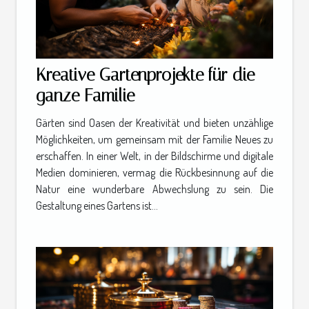
Kreative Gartenprojekte für die
ganze Familie
Gärten sind Oasen der Kreativität und bieten unzählige
Möglichkeiten, um gemeinsam mit der Familie Neues zu
erschaffen. In einer Welt, in der Bildschirme und digitale
Medien dominieren, vermag die Rückbesinnung auf die
Natur eine wunderbare Abwechslung zu sein. Die
Gestaltung eines Gartens ist...