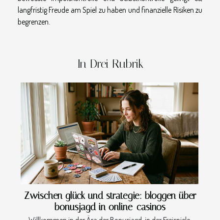
langfristig Freude am Spiel zu haben und finanzielle Risiken zu
begrenzen.
In Drei Rubrik
Zwischen glück und strategie: bloggen über
bonusjagd in online-casinos
Willkommen in der Ära der Bonusjagd, in der Freispiele,