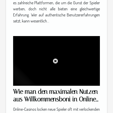
es zahlreiche Plattformen, die um die Gunst der Spieler
werben, doch nicht alle bieten eine gleichwertige
Erfahrung. Wer auf authentische Benutzererfahrungen
setzt, kann wesentlich...
Wie man den maximalen Nutzen
aus Willkommensboni in Online-
Casinos zieht
Online-Casinos locken neue Spieler oft mit verlockenden