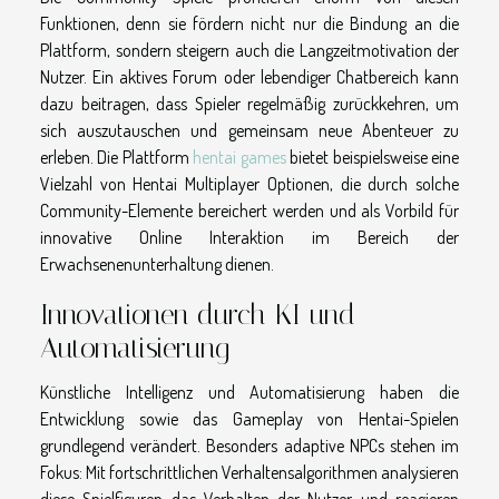
Funktionen, denn sie fördern nicht nur die Bindung an die
Plattform, sondern steigern auch die Langzeitmotivation der
Nutzer. Ein aktives Forum oder lebendiger Chatbereich kann
dazu beitragen, dass Spieler regelmäßig zurückkehren, um
sich auszutauschen und gemeinsam neue Abenteuer zu
erleben. Die Plattform
hentai games
bietet beispielsweise eine
Vielzahl von Hentai Multiplayer Optionen, die durch solche
Community-Elemente bereichert werden und als Vorbild für
innovative Online Interaktion im Bereich der
Erwachsenenunterhaltung dienen.
Innovationen durch KI und
Automatisierung
Künstliche Intelligenz und Automatisierung haben die
Entwicklung sowie das Gameplay von Hentai-Spielen
grundlegend verändert. Besonders adaptive NPCs stehen im
Fokus: Mit fortschrittlichen Verhaltensalgorithmen analysieren