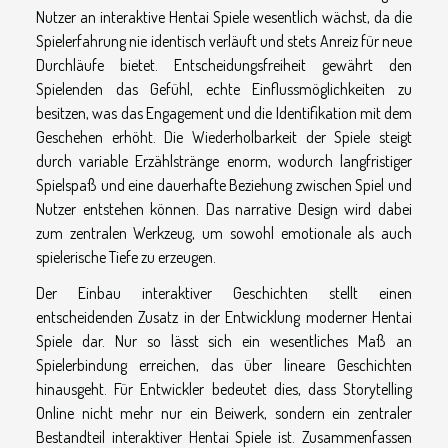
Nutzer an interaktive Hentai Spiele wesentlich wächst, da die
Spielerfahrung nie identisch verläuft und stets Anreiz für neue
Durchläufe bietet. Entscheidungsfreiheit gewährt den
Spielenden das Gefühl, echte Einflussmöglichkeiten zu
besitzen, was das Engagement und die Identifikation mit dem
Geschehen erhöht. Die Wiederholbarkeit der Spiele steigt
durch variable Erzählstränge enorm, wodurch langfristiger
Spielspaß und eine dauerhafte Beziehung zwischen Spiel und
Nutzer entstehen können. Das narrative Design wird dabei
zum zentralen Werkzeug, um sowohl emotionale als auch
spielerische Tiefe zu erzeugen.
Der Einbau interaktiver Geschichten stellt einen
entscheidenden Zusatz in der Entwicklung moderner Hentai
Spiele dar. Nur so lässt sich ein wesentliches Maß an
Spielerbindung erreichen, das über lineare Geschichten
hinausgeht. Für Entwickler bedeutet dies, dass Storytelling
Online nicht mehr nur ein Beiwerk, sondern ein zentraler
Bestandteil interaktiver Hentai Spiele ist. Zusammenfassen