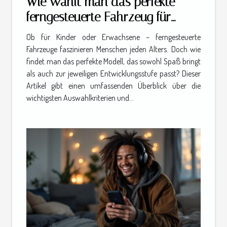
Wie wählt man das perfekte
ferngesteuerte Fahrzeug für
jedes Alter?
Ob für Kinder oder Erwachsene – ferngesteuerte
Fahrzeuge faszinieren Menschen jeden Alters. Doch wie
findet man das perfekte Modell, das sowohl Spaß bringt
als auch zur jeweiligen Entwicklungsstufe passt? Dieser
Artikel gibt einen umfassenden Überblick über die
wichtigsten Auswahlkriterien und...