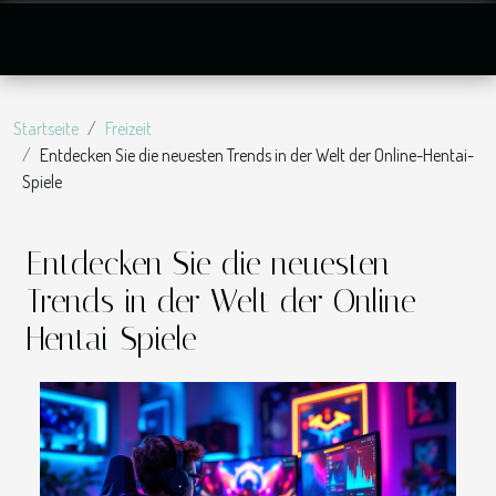
Startseite
Freizeit
Entdecken Sie die neuesten Trends in der Welt der Online-Hentai-
Spiele
Entdecken Sie die neuesten
Trends in der Welt der Online-
Hentai-Spiele