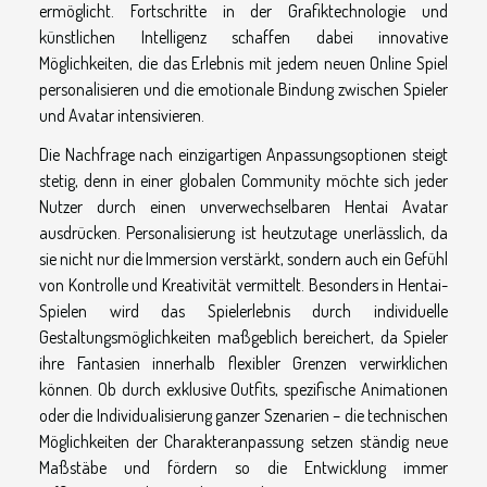
ermöglicht. Fortschritte in der Grafiktechnologie und
künstlichen Intelligenz schaffen dabei innovative
Möglichkeiten, die das Erlebnis mit jedem neuen Online Spiel
personalisieren und die emotionale Bindung zwischen Spieler
und Avatar intensivieren.
Die Nachfrage nach einzigartigen Anpassungsoptionen steigt
stetig, denn in einer globalen Community möchte sich jeder
Nutzer durch einen unverwechselbaren Hentai Avatar
ausdrücken. Personalisierung ist heutzutage unerlässlich, da
sie nicht nur die Immersion verstärkt, sondern auch ein Gefühl
von Kontrolle und Kreativität vermittelt. Besonders in Hentai-
Spielen wird das Spielerlebnis durch individuelle
Gestaltungsmöglichkeiten maßgeblich bereichert, da Spieler
ihre Fantasien innerhalb flexibler Grenzen verwirklichen
können. Ob durch exklusive Outfits, spezifische Animationen
oder die Individualisierung ganzer Szenarien – die technischen
Möglichkeiten der Charakteranpassung setzen ständig neue
Maßstäbe und fördern so die Entwicklung immer