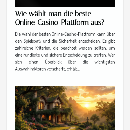
Wie wählt man die beste
Online-Casino-Plattform aus?
Die Wahl der besten Online-Casino-Plattform kann über
den Spielspaß und die Sicherheit entscheiden. Es gibt
zahlreiche Kriterien, die beachtet werden sollten, um
eine fundierte und sichere Entscheidung zu treffen. Wer
sich einen Überblick über die wichtigsten
Auswahlfaktoren verschafft, erhält...