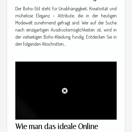
Kleidung
Der Boho-Stil steht für Unabhängigkeit, Kreativität und
mühelose Eleganz – Attribute, die in der heutigen
Modewelt zunehmend gefragt sind. Wer auf der Suche
nach einzigartigen Ausdrucksmöglichkeiten ist, wird in
der vielseitigen Boho-Kleidung fündig. Entdecken Sie in
den folgenden Abschnitten,...
Wie man das ideale Online-