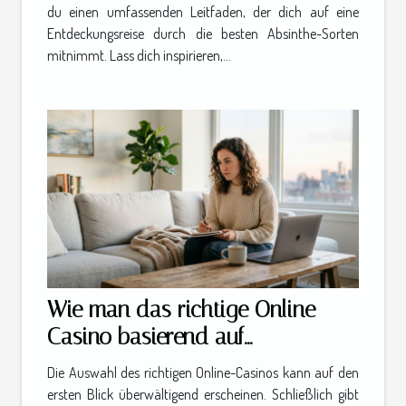
du einen umfassenden Leitfaden, der dich auf eine
Entdeckungsreise durch die besten Absinthe-Sorten
mitnimmt. Lass dich inspirieren,...
Wie man das richtige Online-
Casino basierend auf
Benutzererfahrungen wählt
Die Auswahl des richtigen Online-Casinos kann auf den
ersten Blick überwältigend erscheinen. Schließlich gibt