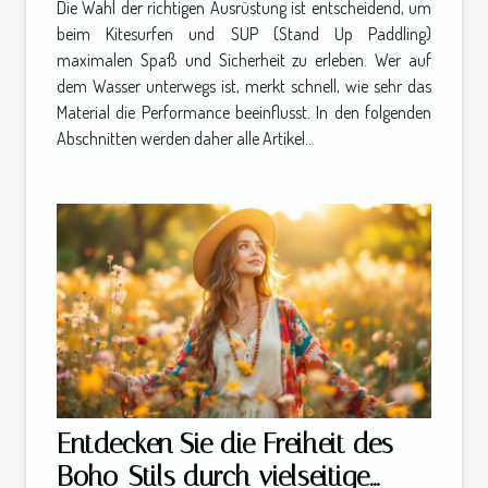
Die Wahl der richtigen Ausrüstung ist entscheidend, um
beim Kitesurfen und SUP (Stand Up Paddling)
maximalen Spaß und Sicherheit zu erleben. Wer auf
dem Wasser unterwegs ist, merkt schnell, wie sehr das
Material die Performance beeinflusst. In den folgenden
Abschnitten werden daher alle Artikel...
Entdecken Sie die Freiheit des
Boho-Stils durch vielseitige