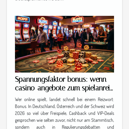
Spannungsfaktor bonus: wenn
casino-angebote zum spielanreiz
werden
Wer online spielt, landet schnell bei einem Reizwort:
Bonus. In Deutschland, Österreich und der Schweiz wird
2026 so viel über Freispiele, Cashback und VIP-Deals
gesprochen wie selten zuvor, nicht nur am Stammtisch,
sondern auch in Regulierungsdebatten und