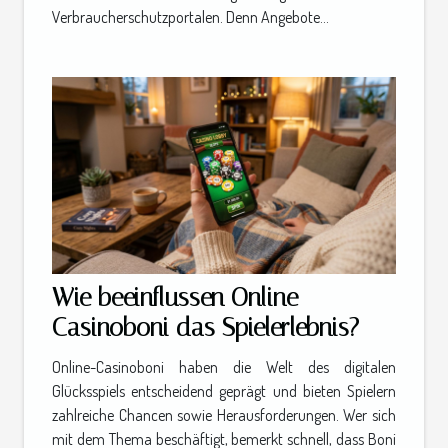
Verbraucherschutzportalen. Denn Angebote...
Wie beeinflussen Online-
Casinoboni das Spielerlebnis?
Online-Casinoboni haben die Welt des digitalen
Glücksspiels entscheidend geprägt und bieten Spielern
zahlreiche Chancen sowie Herausforderungen. Wer sich
mit dem Thema beschäftigt, bemerkt schnell, dass Boni