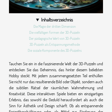
Inhaltsverzeichnis
Die Magie der dritten Dimension
Die vielfältigen Formen der 3D-Puzzeln
Der pädagogische Wert von 3D-Puzzeln
3D-Puzzeln als Entspannungsmethode
Die soziale Komponente des 3D-Puzzelns
Tauchen Sie ein in die faszinierende Welt der 3D-Puzzeln und
entdecken Sie das Geheimnis, das hinter diesem beliebten
Hobby steckt. Mit jedem zusammengesetzten Teil enthüllen
Sie nicht nur das resultierende Bild oder Objekt, sondern auch
die subtilen Rätsel der räumlichen Wahrnehmung und
Kreativität. Diese interaktiven Spiele bieten ein einzigartiges
Erlebnis, das sowohl die Geduld herausfordert als auch die
Sinn für Ästhetik und Design schärft. Ob als entspannende
Freizeitbeschäftigung oder als Mittel zur Förderung der